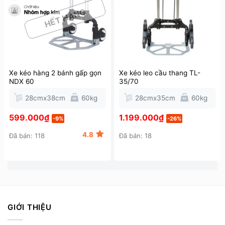
HẾT HÀNG
Xe kéo hàng 2 bánh gấp gọn
Xe kéo leo cầu thang TL-
NDX 60
35/70
28cmx38cm
60kg
28cmx35cm
60kg
599.000
₫
1.199.000
₫
-9%
-26%
4.8
Đã bán: 118
Đã bán: 18
GIỚI THIỆU