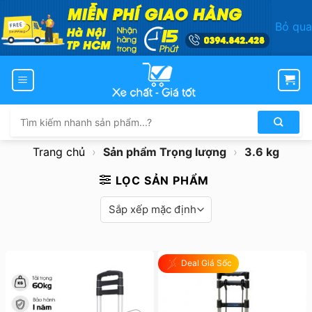
Bỏ qua
Bỏ
qua
nội
dung
Tìm
kiếm:
Trang chủ
›
Sản phẩm Trọng lượng
›
3.6 kg
LỌC SẢN PHẨM
Deal Giá Sốc