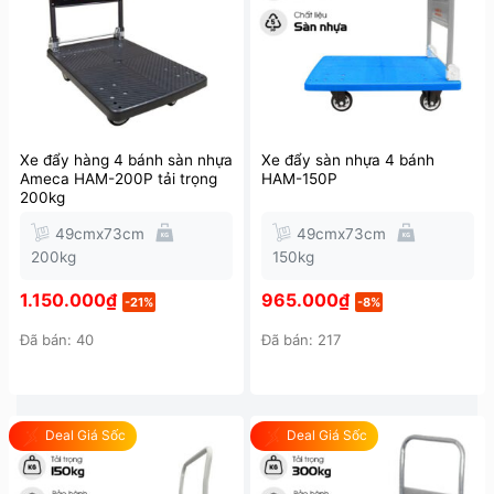
Xe đẩy hàng 4 bánh sàn nhựa
Xe đẩy sàn nhựa 4 bánh
Ameca HAM-200P tải trọng
HAM-150P
200kg
49cmx73cm
49cmx73cm
200kg
150kg
1.150.000
₫
965.000
₫
-21%
-8%
Đã bán: 40
Đã bán: 217
Deal Giá Sốc
Deal Giá Sốc