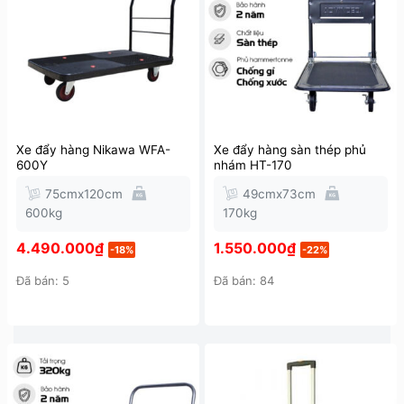
Xe đẩy hàng Nikawa WFA-
Xe đẩy hàng sàn thép phủ
600Y
nhám HT-170
75cmx120cm
49cmx73cm
600kg
170kg
4.490.000
₫
1.550.000
₫
-18%
-22%
Đã bán: 5
Đã bán: 84