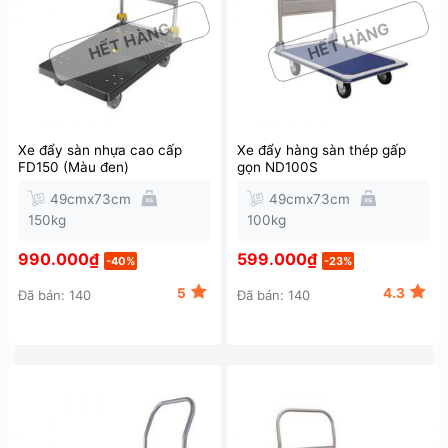
HẾT HÀNG
HẾT HÀNG
Xe đẩy sàn nhựa cao cấp
Xe đẩy hàng sàn thép gấp
FD150 (Màu đen)
gọn ND100S
49cmx73cm
49cmx73cm
150kg
100kg
990.000
₫
599.000
₫
-40%
-23%
5
4.3
Đã bán: 140
Đã bán: 140