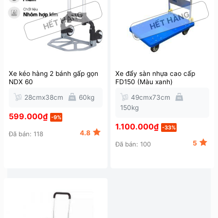
HẾT HÀNG
HẾT HÀNG
Xe kéo hàng 2 bánh gấp gọn
Xe đẩy sàn nhựa cao cấp
NDX 60
FD150 (Màu xanh)
28cmx38cm
60kg
49cmx73cm
150kg
599.000
₫
-9%
1.100.000
₫
-33%
4.8
Đã bán: 118
5
Đã bán: 100