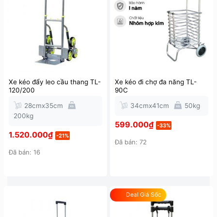
Xe kéo đẩy leo cầu thang TL-
Xe kéo đi chợ đa năng TL-
120/200
90C
28cmx35cm
34cmx41cm
50kg
200kg
599.000
₫
-33%
1.520.000
₫
-21%
Đã bán: 72
Đã bán: 16
Deal Giá Sốc