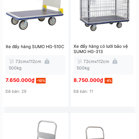
Xe đẩy hàng có lưới bảo vệ
Xe đẩy hàng SUMO HG-510C
SUMO HG-313
72cmx112cm
72cmx112cm
500kg
500kg
7.650.000
₫
8.750.000
₫
-10%
-4%
Đã bán: 29
Đã bán: 11