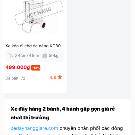
HẾT HÀNG
Xe kéo đi chợ đa năng KC30
34cmx41cm
50kg
499.000
₫
-14%
4.8
Đã bán: 72
Xe đẩy hàng 2 bánh, 4 bánh gấp gọn giá rẻ
nhất thị trường
xedayhanggiare.com
chuyên phân phối các dòng