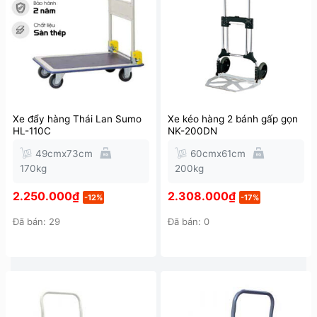
Xe đẩy hàng Thái Lan Sumo
Xe kéo hàng 2 bánh gấp gọn
HL-110C
NK-200DN
49cmx73cm
60cmx61cm
170kg
200kg
2.250.000
₫
2.308.000
₫
-12%
-17%
Đã bán: 29
Đã bán: 0