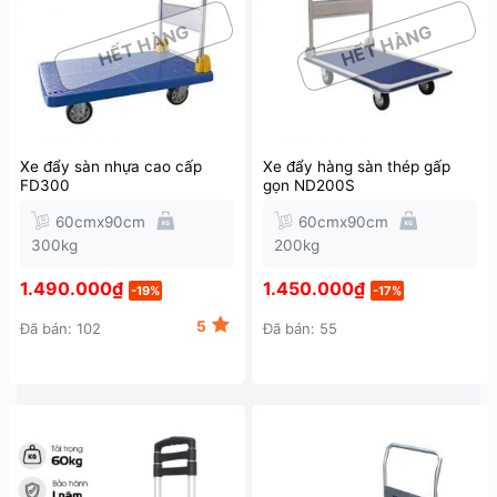
HẾT HÀNG
HẾT HÀNG
Xe đẩy sàn nhựa cao cấp
Xe đẩy hàng sàn thép gấp
FD300
gọn ND200S
60cmx90cm
60cmx90cm
300kg
200kg
1.490.000
₫
1.450.000
₫
-19%
-17%
5
Đã bán: 102
Đã bán: 55