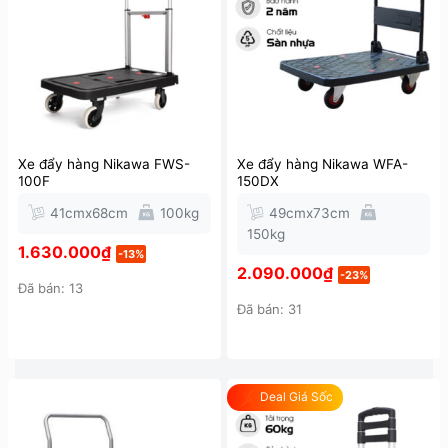
Xe đẩy hàng Nikawa FWS-
Xe đẩy hàng Nikawa WFA-
100F
150DX
41cmx68cm
100kg
49cmx73cm
150kg
1.630.000
₫
-13%
2.090.000
₫
-23%
Đã bán: 13
Đã bán: 31
Deal Giá Sốc