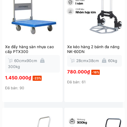
Xe đẩy hàng sàn nhựa cao
Xe kéo hàng 2 bánh đa năng
cấp PTX300
NK-60DN
60cmx90cm
28cmx38cm
60kg
300kg
780.000
₫
-16%
1.450.000
₫
-23%
Đã bán: 61
Đã bán: 90