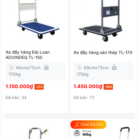
Xe đẩy hàng Đài Loan
Xe đẩy hàng sàn thép TL-170
ADVINDEQ TL-150
49cmx73cm
49cmx73cm
170kg
170kg
1.150.000
₫
1.450.000
₫
-31%
-19%
Đã bán: 34
Đã bán: 73
Deal Giá Sốc