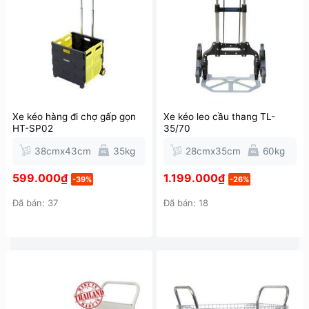
Xe kéo hàng đi chợ gấp gọn
Xe kéo leo cầu thang TL-
HT-SP02
35/70
38cmx43cm
35kg
28cmx35cm
60kg
599.000
₫
1.199.000
₫
-39%
-26%
Đã bán: 37
Đã bán: 18