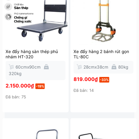
Xe đẩy hàng sàn thép phủ
Xe đẩy hàng 2 bánh rút gọn
nhám HT-320
TL-80C
60cmx90cm
28cmx38cm
80kg
320kg
819.000
₫
-33%
2.150.000
₫
-19%
Đã bán: 14
Đã bán: 75