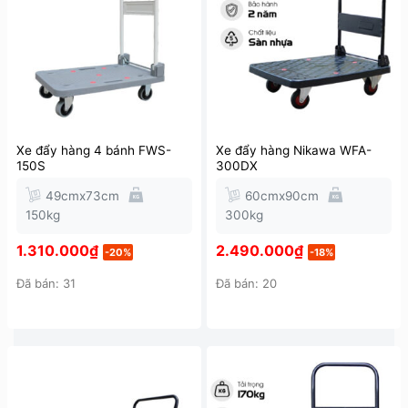
Xe đẩy hàng 4 bánh FWS-
Xe đẩy hàng Nikawa WFA-
150S
300DX
49cmx73cm
60cmx90cm
150kg
300kg
1.310.000
₫
2.490.000
₫
-20%
-18%
Đã bán: 31
Đã bán: 20