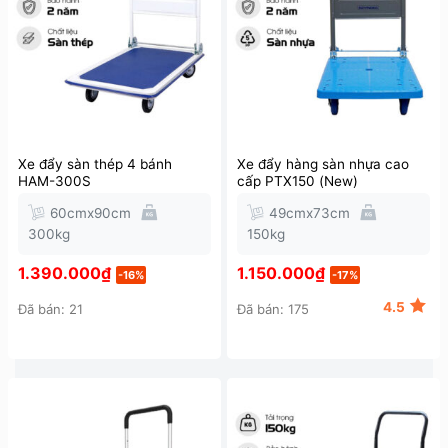
Xe đẩy sàn thép 4 bánh
Xe đẩy hàng sàn nhựa cao
HAM-300S
cấp PTX150 (New)
60cmx90cm
49cmx73cm
300kg
150kg
1.390.000
₫
1.150.000
₫
-16%
-17%
4.5
Đã bán: 21
Đã bán: 175