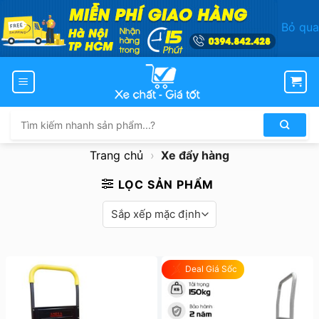
Bỏ qua
Bỏ
qua
nội
dung
Tìm
kiếm:
Trang chủ
›
Xe đẩy hàng
LỌC SẢN PHẨM
Deal Giá Sốc