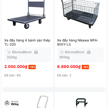
Xe đẩy hàng 4 bánh sàn thép
Xe đẩy hàng Nikawa WFA-
TL-320
600Y-LS
60cmx90cm
60cmx90cm
320kg
600kg
2.050.000
₫
6.990.000
₫
-14%
-16%
Đã bán: 84
Đã bán: 2