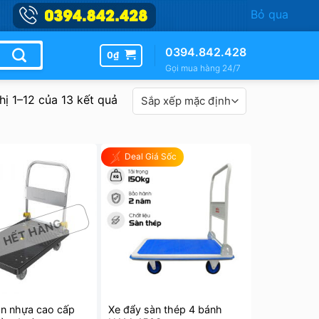
Bỏ qua
0394.842.428
0
₫
Gọi mua hàng 24/7
hị 1–12 của 13 kết quả
Deal Giá Sốc
HẾT HÀNG
àn nhựa cao cấp
Xe đẩy sàn thép 4 bánh