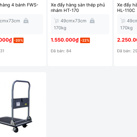
 hàng 4 bánh FWS-
Xe đẩy hàng sàn thép phủ
Xe đẩy h
nhám HT-170
HL-110C
9cmx73cm
49cmx73cm
49c
g
170kg
170kg
.000
₫
1.550.000
₫
2.250.
-20%
-22%
 31
Đã bán: 84
Đã bán: 2