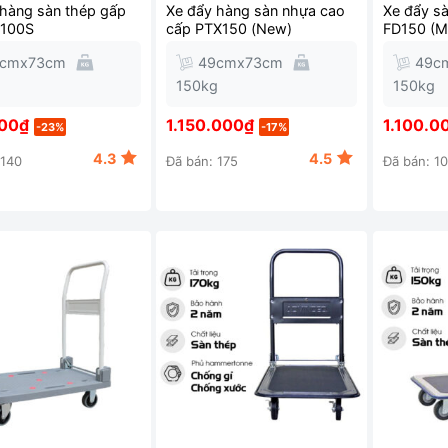
 hàng sàn thép gấp
Xe đẩy hàng sàn nhựa cao
Xe đẩy s
D100S
cấp PTX150 (New)
FD150 (M
9cmx73cm
49cmx73cm
49c
g
150kg
150kg
00
₫
1.150.000
₫
1.100.0
-23%
-17%
4.3
4.5
 140
Đã bán: 175
Đã bán: 1