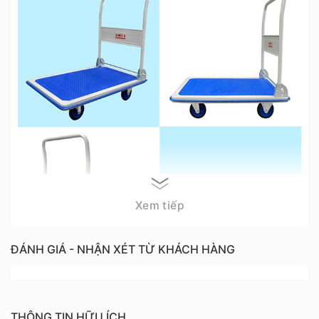
Xem tiếp
ĐÁNH GIÁ - NHẬN XÉT TỪ KHÁCH HÀNG
Xe đẩy hàng 4 bánh Ameca HAM-150S – Tải trọng 150kg
THÔNG TIN HỮU ÍCH