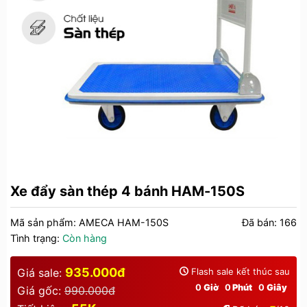
Xe đẩy sàn thép 4 bánh HAM-150S
Mã sản phẩm:
AMECA HAM-150S
Đã bán:
166
Tình trạng:
Còn hàng
935.000đ
Giá sale:
Flash sale kết thúc sau
0
Giờ
0
Phút
0
Giây
Giá gốc:
990.000đ