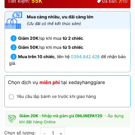
55K
Tiết kiệm:
Đã bán:
7
/10
Mua càng nhiều, ưu đãi càng lớn
(Ưu đãi có thể kết thúc sớm)
Giảm 20K
/sp khi mua
từ 2 chiếc
.
Giảm 50K
/sp khi mua
từ 5 chiếc
.
Mua trên 10 chiếc
, liên hệ
0394.842.428
để nhận báo
giá.
Chọn dịch vụ
miễn phí
tại xedayhanggiare
Yêu cầu lắp bánh xe trước khi giao hàng
Giảm 20K
- Nhập mã giảm giá
ONLINEPAY20
- Áp dụng
khi đặt hàng Online
Chọn số lượng: