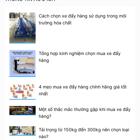
HAM-150S
là dòng xe đẩy tải trọng lớn lên tới
150kg, xe được trang bị bánh cao su và có vòng bi
Cách chọn xe đẩy hàng sử dụng trong môi
bạc chịu lực. Giúp bạn đẩy hàng hóa nặng nhưng
trường hóa chất
không mất nhiều sức lực. Đặc biệt, nếu bạn sử dụng
xe ở trung tâm thương mại, chung cư, tòa nhà thì
bạn không phải lo lắng về độ ồn khi vận chuyển, Xe
đẩy cực kì êm ái, nhẹ nhàng.
Tổng hợp kinh nghiệm chọn mua xe đẩy
hàng
HAM-150S
có cánh tay đẩy được thiết kế bo góc
phần tay cầm, nó có thể gấp gọn tiện lợi, giúp bạn
có thể tiết kiệm không gian cũng như di chuyển sản
phẩm thuận tiện.
4 mẹo mua xe đẩy hàng chính hãng giá tốt
nhất
Một số thắc mắc thường gặp khi mua xe đẩy
hàng?
Tải trọng từ 150kg đến 300kg nên chọn loại
nào?