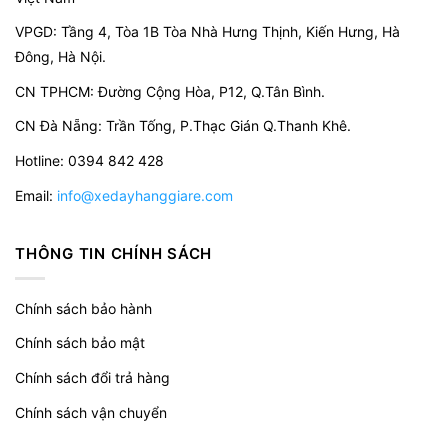
phẩm, màu sắc có thể thay đổi tùy theo sản phẩm
thực tế.
VPGD:
Tầng 4, Tòa 1B Tòa Nhà Hưng Thịnh, Kiến Hưng, Hà
Đông, Hà Nội.
Hướng dẫn sử dụng xe đẩy gấp gọn 4 bánh HAM-
CN TPHCM: Đường Cộng Hòa, P12, Q.Tân Bình.
150S:
CN Đà Nẵng: Trần Tống, P.Thạc Gián Q.Thanh Khê.
Các dòng xe đẩy do xedayhanggiare phân
Hotline: 0394 842 428
phối có thiết kế trực quan, dễ dàng sử dụng.
Email:
info@xedayhanggiare.com
Khi sử dụng bạn kéo cánh tay đẩy lên, khi
không sử dụng bạn có thể gấp gọn cánh tay
THÔNG TIN CHÍNH SÁCH
bằng cách giẫm mạnh lên thanh khớp ngay
cánh tay đẩy và đồng thời đẩy cánh tay hạ
xuống.
Chính sách bảo hành
Không nên chở hàng hóa quá tải trọng so
Chính sách bảo mật
với thông số kỹ thuật của xe.
Chính sách đổi trả hàng
Sản phẩm nguyên thùng gồm có: 01 mặt sàn
Chính sách vận chuyển
xe và 04 bánh. Xe cần lắp đặt bánh khi sử