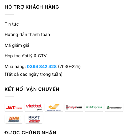
dụng.
HỖ TRỢ KHÁCH HÀNG
Sử dụng cờ lê 14 để bắt vít bánh xe (một lô
sản phẩm sử dụng cờ lê 12).
Tin tức
Hướng dẫn thanh toán
Mã giảm giá
Hợp tác đại lý & CTV
Mua hàng:
0394 842 428
(7h30-22h)
(Tất cả các ngày trong tuần)
KẾT NỐI VẬN CHUYỂN
ĐƯỢC CHỨNG NHẬN