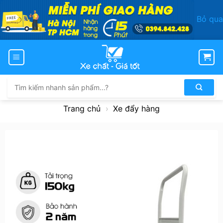
Bỏ qua
Bỏ
qua
nội
dung
Tìm
kiếm:
Trang chủ
›
Xe đẩy hàng