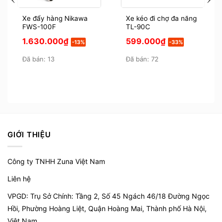
Xe đẩy hàng giá rẻ
(xedayhanggiare.com) là đơn vị
Xe đẩy hàng Nikawa
Xe kéo đi chợ đa năng
FWS-100F
TL-90C
phân phối chính hãng các dòng xe đẩy hàng HAM-
Giá
Giá
Giá
Giá
1.630.000
₫
599.000
₫
-13%
-33%
150S tại Việt Nam.
gốc
hiện
gốc
hiện
là:
tại
là:
tại
1.880.000₫.
Đã bán: 13
là:
895.000₫.
Đã bán: 72
là:
1.630.000₫.
599.000₫.
GIỚI THIỆU
Công ty TNHH Zuna Việt Nam
Liên hệ
Bánh xe cao su + Vòng bi bạc trợ lực
VPGD: Trụ Sở Chính: Tầng 2, Số 45 Ngách 46/18 Đường Ngọc
Hồi, Phường Hoàng Liệt, Quận Hoàng Mai, Thành phố Hà Nội,
Hình ảnh sản phẩm chỉ có tính chất minh họa sản
Việt Nam