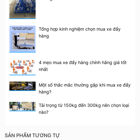
Tổng hợp kinh nghiệm chọn mua xe đẩy
hàng
Đặc biệt 2 bánh sau của xe được trang bị chốt hãm,
4 mẹo mua xe đẩy hàng chính hãng giá tốt
giúp cho xe không bị trôi tuột khi để trên địa hình
nhất
dốc.
Một số thắc mắc thường gặp khi mua xe đẩy
Xe có độ tải trọng lên tới 170kg, bạn có thể đẩy các
hàng?
hàng hóa nặng nhưng vẫn rất êm ái. Cấu tạo mặt
sàn thép cao cấp có độ dày 1mm, gấp đôi so các
Tải trọng từ 150kg đến 300kg nên chọn loại
dòng xe cùng loại trên thị trường.
nào?
SẢN PHẨM TƯƠNG TỰ