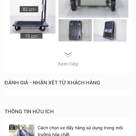
ADVINDEQ HT-170
sử dụng loại bánh xe là chất
liệu nhựa cao su tổng hợp TPR/PP chất lượng vượt
Xem tiếp
trội hơn các dòng xe cũ. Ưu điểm của loại bánh xe
này là chịu được tải trọng cao, không gây tiếng ồn
ĐÁNH GIÁ - NHẬN XÉT TỪ KHÁCH HÀNG
khi vận hành, không bị hóa chất ăn mòn, độ bền
cao.
THÔNG TIN HỮU ÍCH
Cách chọn xe đẩy hàng sử dụng trong môi
trường hóa chất