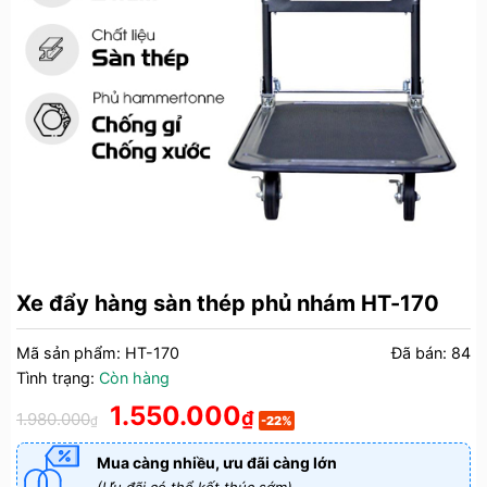
Xe đẩy hàng sàn thép phủ nhám HT-170
Mã sản phẩm:
HT-170
Đã bán:
84
Tình trạng:
Còn hàng
Giá
Giá
1.550.000
₫
1.980.000
₫
-22%
gốc
hiện
là:
tại
Mua càng nhiều, ưu đãi càng lớn