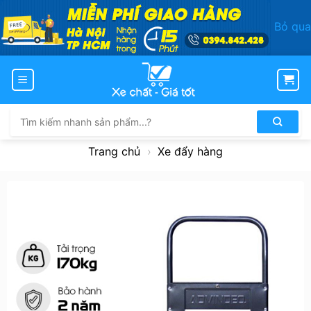
Bỏ qua
Bỏ
qua
nội
dung
Tìm
kiếm:
Trang chủ
›
Xe đẩy hàng