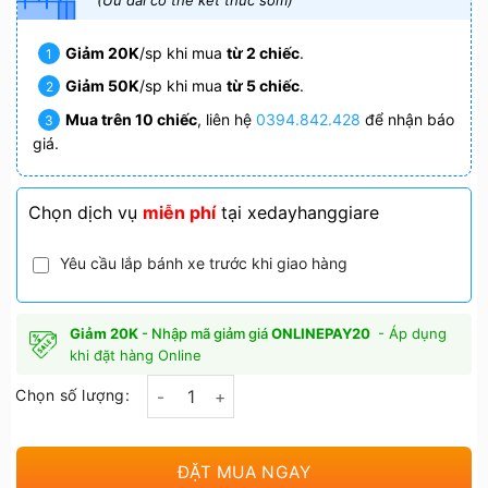
1.980.000₫.
là:
(Ưu đãi có thể kết thúc sớm)
1.550.000₫.
Giảm 20K
/sp khi mua
từ 2 chiếc
.
Giảm 50K
/sp khi mua
từ 5 chiếc
.
Mua trên 10 chiếc
, liên hệ
0394.842.428
để nhận báo
giá.
Chọn dịch vụ
miễn phí
tại xedayhanggiare
Yêu cầu lắp bánh xe trước khi giao hàng
Giảm 20K
- Nhập mã giảm giá
ONLINEPAY20
- Áp dụng
khi đặt hàng Online
Chọn số lượng:
ĐẶT MUA NGAY