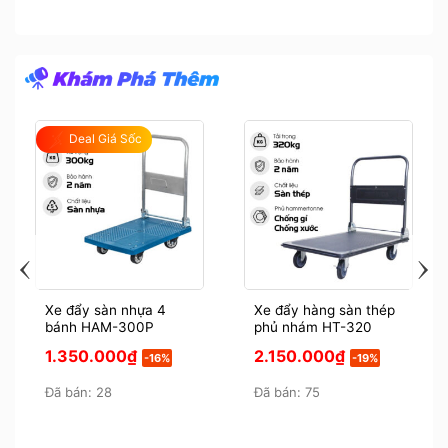
gốc
hiện
đánh giá
là:
tại
580.000₫.
là:
499.000₫.
Deal Giá Sốc
Xe đẩy sàn nhựa 4
Xe đẩy hàng sàn thép
bánh HAM-300P
phủ nhám HT-320
Giá
Giá
Giá
Giá
1.350.000
₫
2.150.000
₫
-16%
-19%
gốc
hiện
gốc
hiện
là:
tại
là:
tại
1.600.000₫.
Đã bán: 28
là:
2.650.000₫.
Đã bán: 75
là:
.
1.350.000₫.
2.150.000₫.