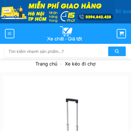
Bỏ qua
Bỏ
qua
nội
dung
Tìm
kiếm:
Trang chủ
›
Xe kéo đi chợ