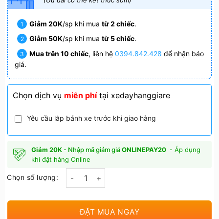
980.000₫.
là:
(Ưu đãi có thể kết thúc sớm)
599.000₫.
Giảm 20K
/sp khi mua
từ 2 chiếc
.
Giảm 50K
/sp khi mua
từ 5 chiếc
.
Mua trên 10 chiếc
, liên hệ
0394.842.428
để nhận báo
giá.
Chọn dịch vụ
miễn phí
tại xedayhanggiare
Yêu cầu lắp bánh xe trước khi giao hàng
Giảm 20K
- Nhập mã giảm giá
ONLINEPAY20
- Áp dụng
khi đặt hàng Online
Chọn số lượng:
ĐẶT MUA NGAY