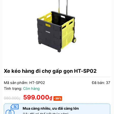
Xe kéo hàng đi chợ gấp gọn HT-SP02
Mã sản phẩm:
HT-SP02
Đã bán:
37
Tình trạng:
Còn hàng
Giá
Giá
599.000
₫
980.000
₫
-39%
gốc
hiện
là:
tại
Mua càng nhiều, ưu đãi càng lớn