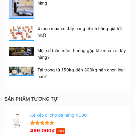
hàng
4 mẹo mua xe đẩy hàng chính hãng giá tốt
nhất
Một số thắc mắc thường gặp khi mua xe đẩy
hàng?
Tải trọng từ 150kg đến 300kg nên chọn loại
nào?
SẢN PHẨM TƯƠNG TỰ
Xe kéo đi chợ đa năng KC30
Giá
Giá
4.75
4
499.000
trên 5
₫
-14%
dựa trên